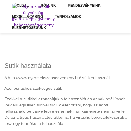
FŐOLDAL
RÓLUNK
RENDEZVÉNYEINK
MODELL&CASING
TANFOLYAMOK
ELÉRHETŐSÉGÜNK
Sütik használata
A http://www.gyermekszepsegverseny.hu/ sütiket használ.
Azonosításhoz szükséges sütik
Ezekkel a sütikkel azonosítjuk a felhasználót és annak beállításait.
Például egy ilyen sütivel tudjuk ellenőrizni, hogy az adott
felhasználó be van-e lépve és annak munkamenete nem járt-e le.
De ez a típus használatos akkor is, ha virtuális bevásárlókosarába
tesz egy terméket a felhasználó.