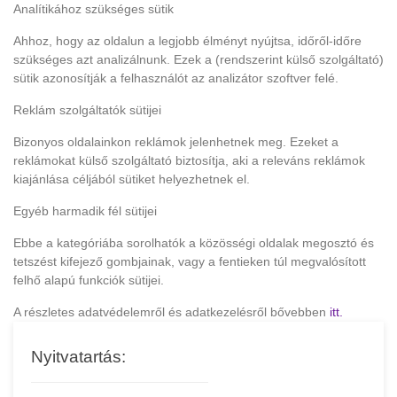
Analítikához szükséges sütik
Ahhoz, hogy az oldalun a legjobb élményt nyújtsa, időről-időre
szükséges azt analizálnunk. Ezek a (rendszerint külső szolgáltató)
sütik azonosítják a felhasználót az analizátor szoftver felé.
Reklám szolgáltatók sütijei
Bizonyos oldalainkon reklámok jelenhetnek meg. Ezeket a
reklámokat külső szolgáltató biztosítja, aki a releváns reklámok
kiajánlása céljából sütiket helyezhetnek el.
Egyéb harmadik fél sütijei
Ebbe a kategóriába sorolhatók a közösségi oldalak megosztó és
tetszést kifejező gombjainak, vagy a fentieken túl megvalósított
felhő alapú funkciók sütijei.
A részletes adatvédelemről és adatkezelésről bővebben
itt.
Nyitvatartás: