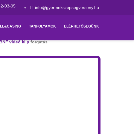
62-03-95
info@gyermekszepsegverseny.hu
LL&CASING
TANFOLYAMOK
ELÉRHETŐSÉGÜNK
BNF videó klip
forgatás