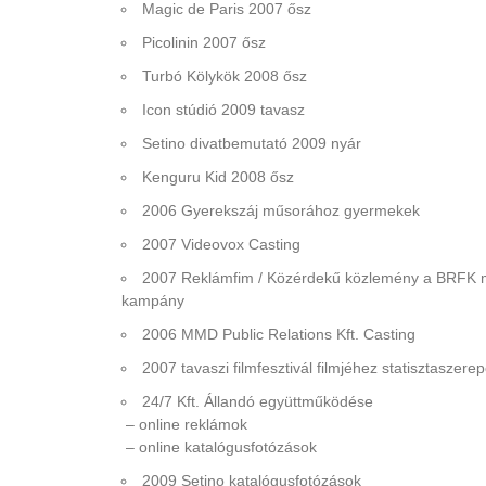
Magic de Paris 2007 ősz
Picolinin 2007 ősz
Turbó Kölykök 2008 ősz
Icon stúdió 2009 tavasz
Setino divatbemutató 2009 nyár
Kenguru Kid 2008 ősz
2006 Gyerekszáj műsorához gyermekek
2007 Videovox Casting
2007 Reklámfim / Közérdekű közlemény a BRFK 
kampány
2006 MMD Public Relations Kft. Casting
2007 tavaszi filmfesztivál filmjéhez statisztaszere
24/7 Kft. Állandó együttműködése
– online reklámok
– online katalógusfotózások
2009 Setino katalógusfotózások