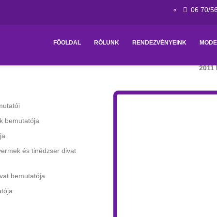
06 70/5
FŐOLDAL
RÓLUNK
RENDEZVÉNYEINK
MODE
2011
mutatói
ák bemutatója
ja
rmek és tinédzser divat
vat bemutatója
tója