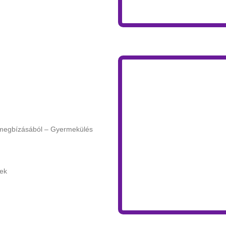
megbízásából – Gyermekülés
pek