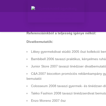
Referenciáinkból a teljesség igénye nélkül:
Divatbemutatók:
Litkey gyermekdivat stúdió 2005 őszi kollekció be
Bambibell 2006 tavaszi praktikus, kényelmes ruh
Junior Store 2007 tavaszi tinédzser divatbemutató
C&A 2007 biocotton promóciós reklámkampány gye
bemutatói
Colosseum 2008 tavaszi gyermek- és tinédzser-di
Takko Fashion 2008 tavaszi tinédzserdivat bemuta
Enzo Moreno 2007 ősz