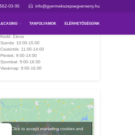
/562-03-95
info@gyermekszepsegverseny.hu
Nyitvatartás:
L&CASING
TANFOLYAMOK
ELÉRHETŐSÉGÜNK
Hétfő: Zárva
Kedd: Zárva
Szerda: 10:00-15:00
Csütörtök: 11:00-14:00
Péntek: 9:00-14:00
Szombat: 9:00-16:00
Vasárnap: 9:00-16:00
Click to accept marketing cookies and