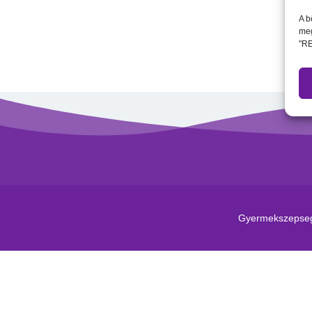
A b
meg
"RE
Gyermekszepsegv