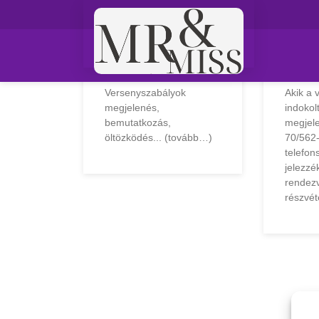
Versenyszabályza
Akik
t
vers
Versenyszabályok
Akik a 
megjelenés,
indokol
bemutatkozás,
megjele
öltözködés... (tovább…)
70/562
telefo
jelezzé
rendez
részvét