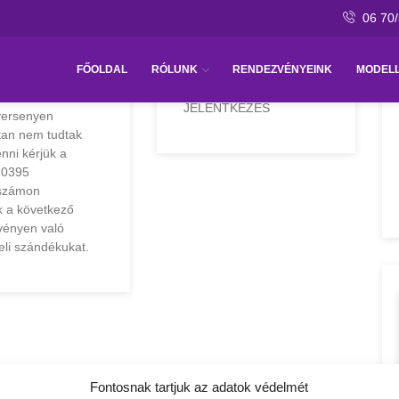
06 70
 nem mentek
Szépségverseny
FŐOLDAL
RÓLUNK
RENDEZVÉNYEINK
MODEL
enyre
Szépségverseny
JELENTKEZÉS
versenyen
tan nem tudtak
nni kérjük a
-0395
nszámon
k a következő
vényen való
eli szándékukat.
Fontosnak tartjuk az adatok védelmét