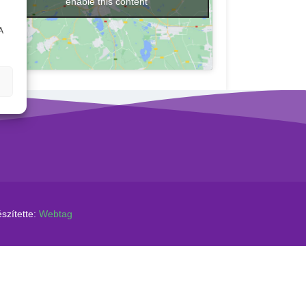
enable this content
A
szítette:
Webtag