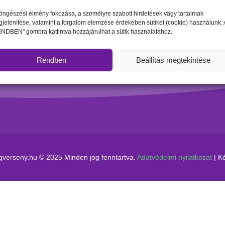
öngészési élmény fokozása, a személyre szabott hirdetések vagy tartalmak
jelenítése, valamint a forgalom elemzése érdekében sütiket (cookie) használunk. 
NDBEN" gombra kattintva hozzájárulhat a sütik használatához.
Rendben
Beállítás megtekintése
erseny.hu © 2025 Minden jog fenntartva.
Adatvédelmi nyilatkozat
| Ké